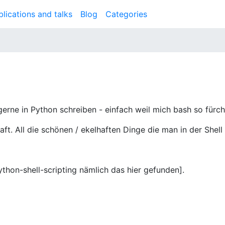
blications and talks
Blog
(ausgewählt)
Categories
gerne in Python schreiben - einfach weil mich bash so fürcht
lhaft. All die schönen / ekelhaften Dinge die man in der She
thon-shell-scripting nämlich das hier gefunden].