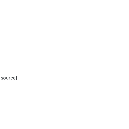
 source]
.