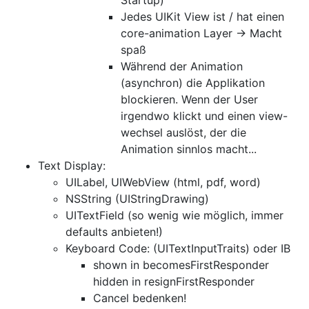
Startup)
Jedes UIKit View ist / hat einen
core-animation Layer -> Macht
spaß
Während der Animation
(asynchron) die Applikation
blockieren. Wenn der User
irgendwo klickt und einen view-
wechsel auslöst, der die
Animation sinnlos macht...
Text Display:
UILabel, UIWebView (html, pdf, word)
NSString (UIStringDrawing)
UITextField (so wenig wie möglich, immer
defaults anbieten!)
Keyboard Code: (UITextInputTraits) oder IB
shown in becomesFirstResponder
hidden in resignFirstResponder
Cancel bedenken!